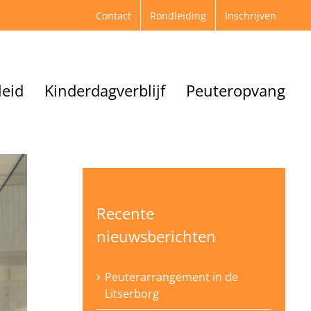
Contact
Rondleiding
Inschrijven
leid
Kinderdagverblijf
Peuteropvang
Recente
nieuwsberichten
Peuterarrangement in de
Litserborg