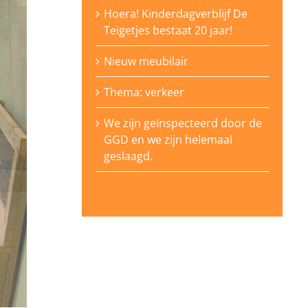
Hoera! Kinderdagverblijf De
Teigetjes bestaat 20 jaar!
Nieuw meubilair
Thema: verkeer
We zijn geïnspecteerd door de
GGD en we zijn helemaal
geslaagd.