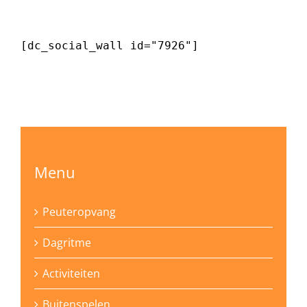
[dc_social_wall id="7926"]
Menu
Peuteropvang
Dagritme
Activiteiten
Buitenspelen